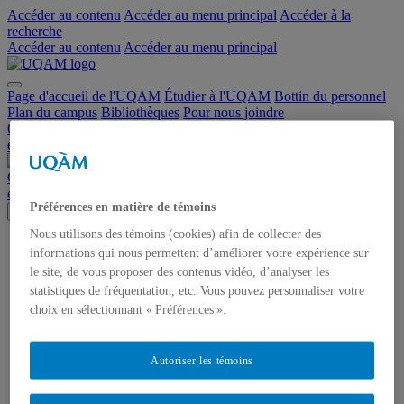
Accéder au contenu
Accéder au menu principal
Accéder à la
recherche
Accéder au contenu
Accéder au menu principal
Page d'accueil de l'UQAM
Étudier à l'UQAM
Bottin du personnel
Plan du campus
Bibliothèques
Pour nous joindre
Groupe de recherche en Mesure et évaluation en langue seconde ou
étrangère (MELSE)
Groupe de recherche en Mesure et évaluation en langue seconde ou
étrangère (MELSE)
Préférences en matière de témoins
Menu
Nous utilisons des témoins (cookies) afin de collecter des
Accueil
informations qui nous permettent d’améliorer votre expérience sur
Membres
le site, de vous proposer des contenus vidéo, d’analyser les
Recherche
statistiques de fréquentation, etc. Vous pouvez personnaliser votre
Axes de recherche
Recherche récente et en cours
choix en sélectionnant « Préférences ».
Publications
Communications
Activités
Autoriser les témoins
Programmation 2024-2025
Programmation 2023-2024