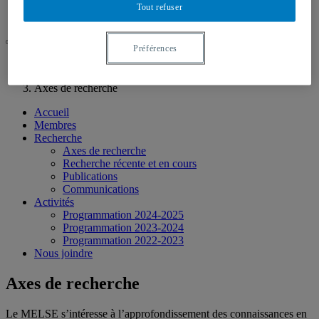
Programmation 2022-2023
Tout refuser
Nous joindre
Préférences
UQAM
MELSE
Axes de recherche
Accueil
Membres
Recherche
Axes de recherche
Recherche récente et en cours
Publications
Communications
Activités
Programmation 2024-2025
Programmation 2023-2024
Programmation 2022-2023
Nous joindre
Axes de recherche
Le MELSE s’intéresse à l’approfondissement des connaissances en