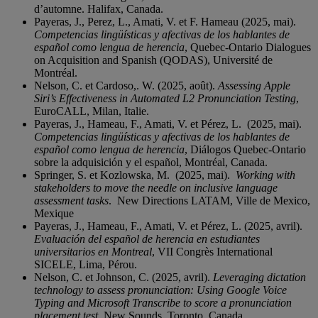
d’automne. Halifax, Canada.
Payeras, J., Perez, L., Amati, V. et F. Hameau (2025, mai).
Competencias lingüísticas y afectivas de los hablantes de
español como lengua de herencia
, Quebec-Ontario Dialogues
on Acquisition and Spanish (QODAS), Université de
Montréal.
Nelson, C. et Cardoso,. W. (2025, août).
Assessing Apple
Siri’s Effectiveness in Automated L2 Pronunciation Testing
,
EuroCALL, Milan, Italie.
Payeras, J., Hameau, F., Amati, V. et Pérez, L. (2025, mai).
Competencias lingüísticas y afectivas de los hablantes de
español como lengua de herencia
, Diálogos Quebec-Ontario
sobre la adquisición y el español, Montréal, Canada.
Springer, S. et Kozlowska, M. (2025, mai).
Working with
stakeholders to move the needle on inclusive language
assessment tasks
. New Directions LATAM, Ville de Mexico,
Mexique
Payeras, J., Hameau, F., Amati, V. et Pérez, L. (2025, avril).
Evaluación del español de herencia en estudiantes
universitarios en Montreal
, VII Congrès International
SICELE, Lima, Pérou.
Nelson, C. et Johnson, C. (2025, avril).
Leveraging dictation
technology to assess pronunciation: Using Google Voice
Typing and Microsoft Transcribe to score a pronunciation
placement test.
New Sounds. Toronto, Canada.