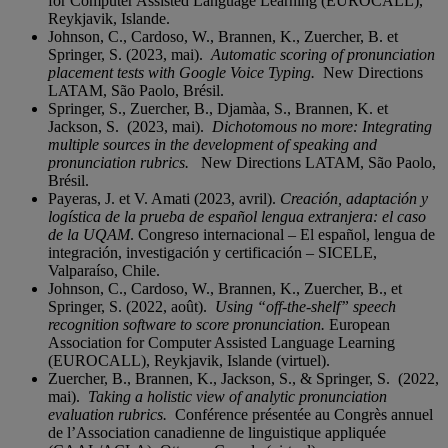
for Computer Assisted Language Learning (EUROCALL),
Reykjavik, Islande.
Johnson, C., Cardoso, W., Brannen, K., Zuercher, B. et
Springer, S. (2023, mai).
Automatic scoring of pronunciation
placement tests with Google Voice Typing.
New Directions
LATAM, São Paolo, Brésil.
Springer, S., Zuercher, B., Djamàa, S., Brannen, K. et
Jackson, S. (2023, mai).
Dichotomous no more: Integrating
multiple sources in the development of speaking and
pronunciation rubrics.
New Directions LATAM, São Paolo,
Brésil.
Payeras, J. et V. Amati (2023, avril).
Creación, adaptación y
logística de la prueba de español lengua extranjera: el caso
de la UQAM
. Congreso internacional – El español, lengua de
integración, investigación y certificación – SICELE,
Valparaíso, Chile.
Johnson, C., Cardoso, W., Brannen, K., Zuercher, B., et
Springer, S. (2022, août).
Using “off-the-shelf” speech
recognition software to score pronunciation.
European
Association for Computer Assisted Language Learning
(EUROCALL), Reykjavik, Islande (virtuel).
Zuercher, B., Brannen, K., Jackson, S., & Springer, S. (2022,
mai).
Taking a holistic view of analytic pronunciation
evaluation rubrics.
Conférence présentée au Congrès annuel
de l’Association canadienne de linguistique appliquée