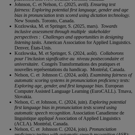
Johnson, C. et Nelson, C. (2025, avril).
Ensuring test
fairness: Exploring potential first language, gender and age
bias in pronunciation tests scored using dictation technology.
New Sounds. Toronto, Canada.
Kozlowska, M. et Springer, S. (2025, mars).
Towards
inclusive assessment through multiple
stakeholder
perspectives : Challenges and opportunities in designing
listening tasks.
American Association for Applied Linguistics.
Denver, États-Unis.
Kozlowska, M. et Springer, S. (2024, août).
Collaborons
pour l’inclusion significative au
niveau postsecondaire et
universitaire.
Congrès Transformations des pratiques et
nouvelles représentations du handicap. Montréal, Canada.
Nelson, C. et Johnson C. (2024, août).
Examining fairness of
automatic scoring systems in pronunciation proficiency tests:
Exploring age, gender, and first language bias
. European
Computer Assisted Language Learning (EuroCALL). Trnava,
Slovakia.
Nelson, C. et Johnson, C. (2024, juin).
Exploring potential
first language bias in pronunciation tests scored using
automatic speech recognition
. Association Canadienne de
linguistique appliqué Association of Applied Linguistics
(ACLA). Montréal, Canada.
Nelson, C. et Johnson C. (2024, join).
Pronunciation
proficiency testing with automatic speech recognition (ASR):