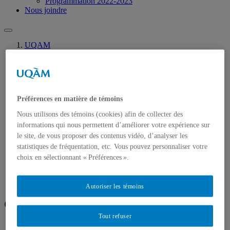
Programmation 2022-2023
Nous joindre
UQAM
MELSE
Communications
Accueil
Membres
Préférences en matière de témoins
Recherche
Axes de recherche
Nous utilisons des témoins (cookies) afin de collecter des
Recherche récente et en cours
informations qui nous permettent d’améliorer votre expérience sur
Publications
le site, de vous proposer des contenus vidéo, d’analyser les
Communications
Activités
statistiques de fréquentation, etc. Vous pouvez personnaliser votre
Programmation 2024-2025
choix en sélectionnant « Préférences ».
Programmation 2023-2024
Programmation 2022-2023
Nous joindre
Autoriser les témoins
Communications
Tout refuser
Zuercher, B. et Springer, S. (june 2026).
Cross-linguistic