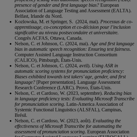
presence of gender and first language bias?
European
Association of Language Testing and Assessment (EALTA).
Belfast, Irlande du Nord.
Kozlowska, M. et Springer, S. (2024, mai).
Processus de co-
apprentissage, co-conception et co-décision pour l’inclusion
significative au niveau postsecondaire et universitaire.
Congrès ACFAS, Ottawa, Canada.
Nelson, C. et Johnson, C. (2024, mai).
Age and first language
bias in automatic speech recognition: Ensuring test fairness
.
Computer Assisted Language Instruction Consortium
(CALICO), Pittsburgh, États-Unis.
Nelson, C. et Johnson, C. (2024, avril).
Using ASR in
automatic scoring systems for pronunciation proficiency:
Biases exhibited towards test takers’ age, gender, and first
language?
[Paper presentation]. Language Assessment
Research Conference (LARC). Provo, États-Unis.
Nelson, C. et Cardoso, W. (2023, septembre).
Reducing bias
in language proficiency tests: Evaluating Microsoft Transcribe
for pronunciation scoring
. Latin-America Association of
Systemic Functional Linguistics (ALSFAL), Campinas,
Brésil.
Nelson, C. et Cardoso, W. (2023, août).
Evaluating the
effectiveness of Microsoft Transcribe for automating the
assessment of pronunciation scoring
. European Association