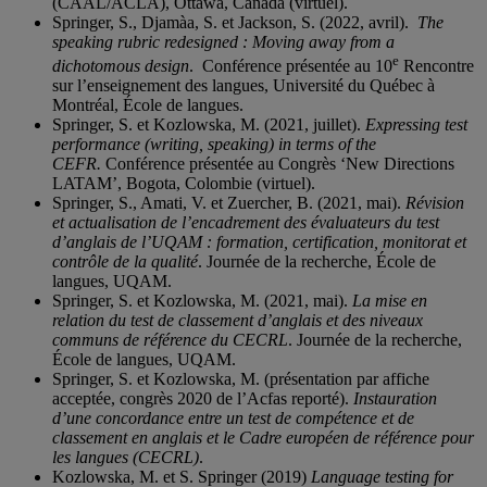
(CAAL/ACLA), Ottawa, Canada (virtuel).
Springer, S., Djamàa, S. et Jackson, S. (2022, avril).
The
speaking rubric redesigned : Moving away from a
e
dichotomous design
. Conférence présentée au 10
Rencontre
sur l’enseignement des langues, Université du Québec à
Montréal, École de langues.
Springer, S. et Kozlowska, M. (2021, juillet).
Expressing test
performance (writing, speaking) in terms of the
CEFR.
Conférence présentée au Congrès ‘New Directions
LATAM’, Bogota, Colombie (virtuel).
Springer, S., Amati, V. et Zuercher, B. (2021, mai).
Révision
et actualisation de l’encadrement des évaluateurs du test
d’anglais de l’UQAM : formation, certification, monitorat et
contrôle de la qualité
. Journée de la recherche, École de
langues, UQAM.
Springer, S. et Kozlowska, M. (2021, mai).
La mise en
relation du test de classement d’anglais et des niveaux
communs de référence du CECRL
. Journée de la recherche,
École de langues, UQAM.
Springer, S. et Kozlowska, M. (présentation par affiche
acceptée, congrès 2020 de l’Acfas reporté).
Instauration
d’une concordance entre un test de compétence
et de
classement en anglais et le Cadre européen de référence pour
les langues (CECRL)
.
Kozlowska, M. et S. Springer (2019)
Language testing for